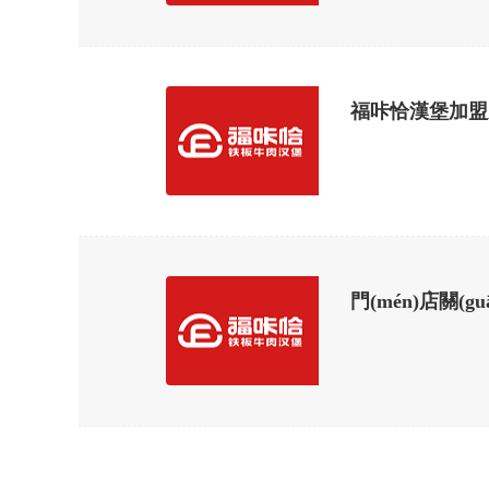
福咔恰漢堡加盟產(
門(mén)店關(g