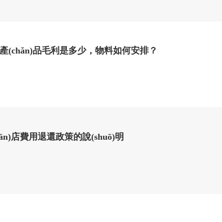
chǎn)品毛利是多少，物料如何安排？
uān)店費用退還政策的說(shuō)明