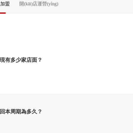
堡加盟
開(kāi)店運營(yíng)
有多少家店面？
本周期為多久？