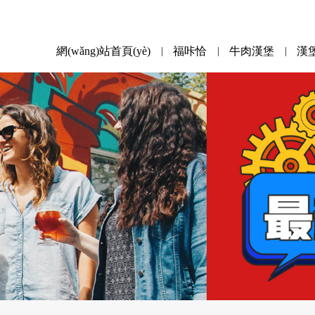
網(wǎng)站首頁(yè)
福咔恰
牛肉漢堡
漢
|
|
|