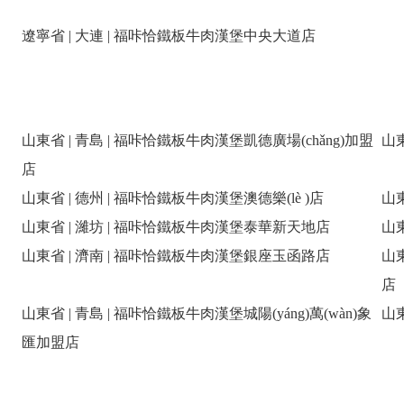
遼寧省 | 大連 | 福咔恰鐵板牛肉漢堡中央大道店
山東省 | 青島 | 福咔恰鐵板牛肉漢堡凱德廣場(chǎng)加盟
山東
店
山東省 | 德州 | 福咔恰鐵板牛肉漢堡澳德樂(lè )店
山東
山東省 | 濰坊 | 福咔恰鐵板牛肉漢堡泰華新天地店
山
山東省 | 濟南 | 福咔恰鐵板牛肉漢堡銀座玉函路店
山東
店
山東省 | 青島 | 福咔恰鐵板牛肉漢堡城陽(yáng)萬(wàn)象
山東
匯加盟店